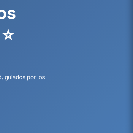
os
 ⭐
, guiados por los