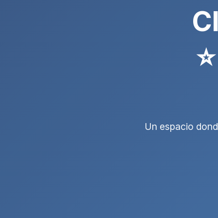
C
⭐
Un espacio donde