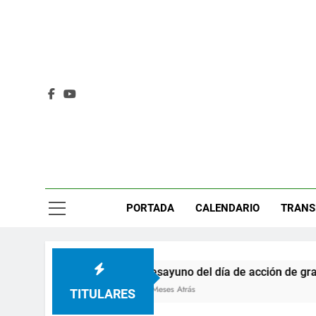
Saltar
al
contenido
PORTADA
CALENDARIO
TRANS
eta radio
Desayuno del día de acción de graci
s Atrás
9 Meses Atrás
TITULARES