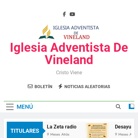
Saltar
al
contenido
Iglesia Adventista De
Vineland
Cristo Viene
BOLETÍN
NOTICIAS ALEATORIAS
MENÚ
La Zeta radio
Desayuno d
TITULARES
9 Meses Atrás
9 Meses Atrás