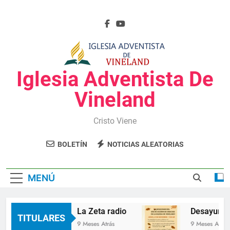
Saltar
al
contenido
Iglesia Adventista De
Vineland
Cristo Viene
BOLETÍN
NOTICIAS ALEATORIAS
MENÚ
La Zeta radio
Desayuno d
TITULARES
9 Meses Atrás
9 Meses Atrás