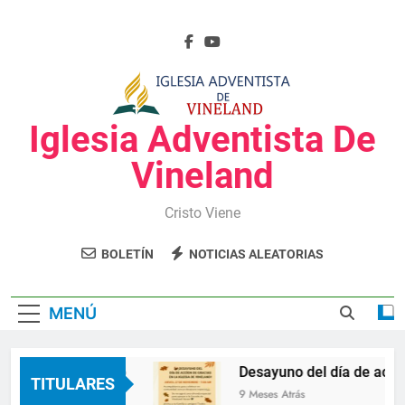
Saltar
al
contenido
Iglesia Adventista De
Vineland
Cristo Viene
BOLETÍN
NOTICIAS ALEATORIAS
MENÚ
La Zeta radio
Desayuno del día de acció
TITULARES
9 Meses Atrás
9 Meses Atrás