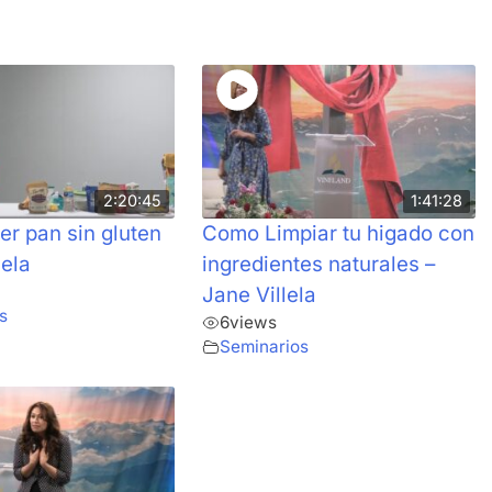
2:20:45
1:41:28
r pan sin gluten
Como Limpiar tu higado con
lela
ingredientes naturales –
Jane Villela
s
6
views
Seminarios