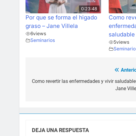
0:23:48
Por que se forma el higado
Como reve
graso – Jane Villela
enfermeda
6
views
saludable 
Seminarios
5
views
Seminario
Anterio
Navegación
de
Como revertir las enfermedades y vivir saludable
Jane Ville
entradas
DEJA UNA RESPUESTA