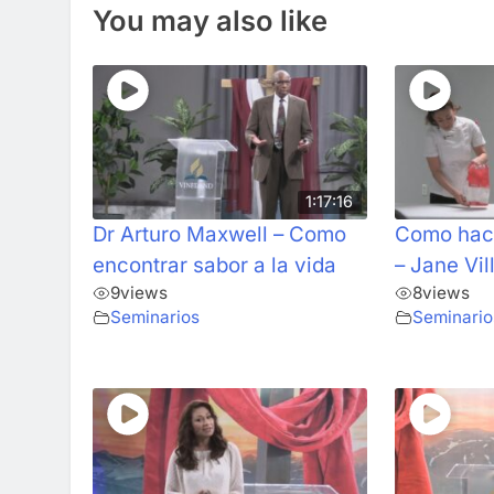
You may also like
1:17:16
Dr Arturo Maxwell – Como
Como hace
encontrar sabor a la vida
– Jane Vil
9
views
8
views
Seminarios
Seminario