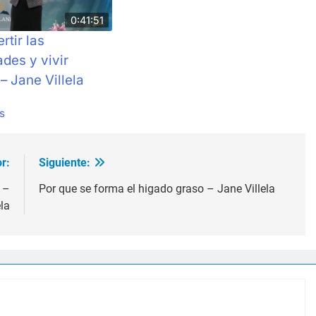
0:41:51
rtir las
des y vivir
– Jane Villela
s
r:
Siguiente:
 –
Por que se forma el higado graso – Jane Villela
la