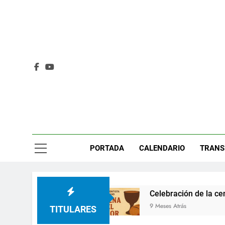
Saltar
al
contenido
PORTADA
CALENDARIO
TRANS
cción de gracias
Celebración de la cena del S
9 Meses Atrás
TITULARES